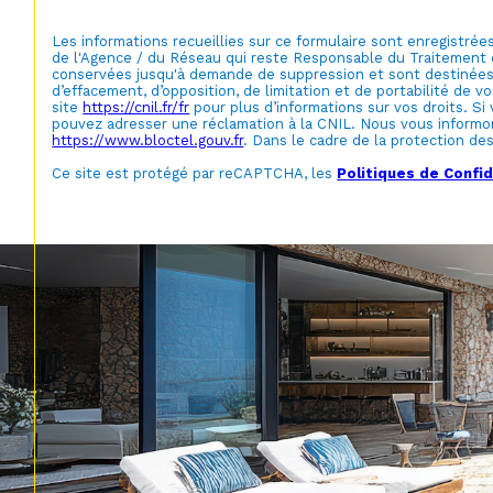
Les informations recueillies sur ce formulaire sont enregistré
de l'Agence / du Réseau qui reste Responsable du Traitement d
conservées jusqu'à demande de suppression et sont destinées à 
d’effacement, d’opposition, de limitation et de portabilité d
site
https://cnil.fr/fr
pour plus d’informations sur vos droits. Si
pouvez adresser une réclamation à la CNIL. Nous vous informons 
https://www.bloctel.gouv.fr
. Dans le cadre de la protection de
Ce site est protégé par reCAPTCHA, les
Politiques de Confid