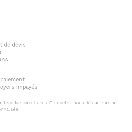
nt de devis
e
sans
 paiement
loyers impayés
on locative sans tracas. Contactez-nous dès aujourd'hui
nnalisée.