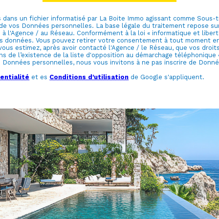
es dans un fichier informatisé par La Boite Immo agissant comme Sous-t
e vos Données personnelles. La base légale du traitement repose sur l
l'Agence / au Réseau. Conformément à la loi « informatique et libertés
e vos données. Vous pouvez retirer votre consentement à tout moment 
 vous estimez, après avoir contacté l'Agence / le Réseau, que vos droit
de l’existence de la liste d'opposition au démarchage téléphonique « B
s Données personnelles, nous vous invitons à ne pas inscrire de Donnée
entialité
et es
Conditions d'utilisation
de Google s'appliquent.