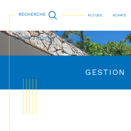
RECHERCHE
ACCUEIL
ACHATS
ACCUEIL
GESTION
Acheter
Lo
TYPE DE BIEN
de l'ancien
à l'a
GESTION
de l