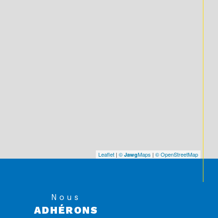
Leaflet
|
©
Maps
|
© OpenStreetMap
Jawg
Nous
ADHÉRONS