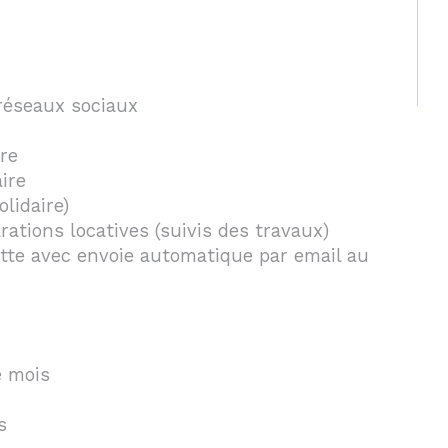
 réseaux sociaux
re
CONTACT
aire
olidaire)
rations locatives (suivis des travaux)
lette avec envoie automatique par email au
e mois
es