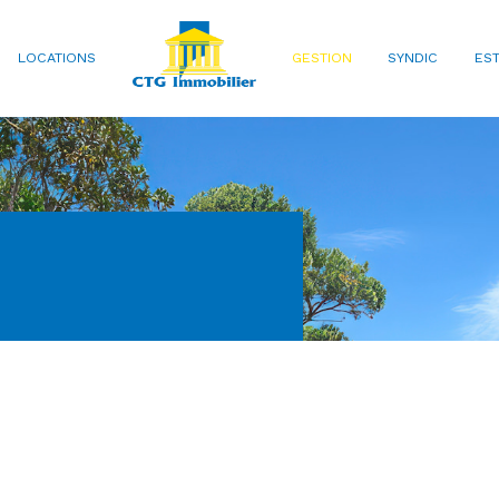
LOCATIONS
GESTION
SYNDIC
EST
VOIR LES
10
ANNONCES
uer
Estimer
BUDGET
nnée
'immo pro