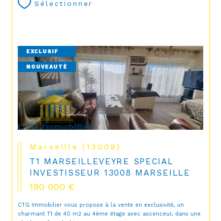
Sélectionner
EXCLUSIF
NOUVEAUTÉ
Marseille (13008)
T1 MARSEILLEVEYRE SPECIAL
INVESTISSEUR 13008 MARSEILLE
180 000 €
CTG Immobilier vous propose à la vente en exclusivité, un
charmant T1 de 40 m2 au 4ème étage avec ascenceur, dans une