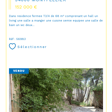
152 000 €
Dans residence fermee T3/4 de 68 m² comprenant un hall un
living une salle a manger une cuisine semie equipee une salle de
bain un wc deux...
Réf : 56983
Sélectionner
VENDU