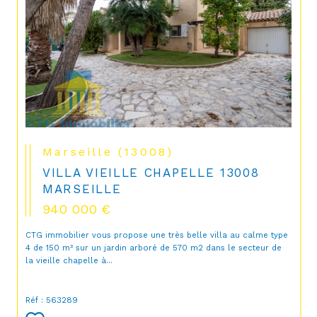
Marseille (13008)
VILLA VIEILLE CHAPELLE 13008
MARSEILLE
940 000 €
CTG immobilier vous propose une très belle villa au calme type
4 de 150 m² sur un jardin arboré de 570 m2 dans le secteur de
la vieille chapelle à...
Réf : 563289